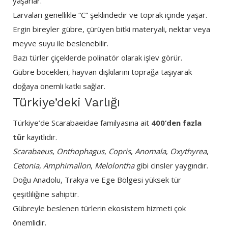
yaşarlar.
Larvaları genellikle “C” şeklindedir ve toprak içinde yaşar.
Ergin bireyler gübre, çürüyen bitki materyali, nektar veya
meyve suyu ile beslenebilir.
Bazı türler çiçeklerde polinatör olarak işlev görür.
Gübre böcekleri, hayvan dışkılarını toprağa taşıyarak
doğaya önemli katkı sağlar.
Türkiye’deki Varlığı
Türkiye’de Scarabaeidae familyasına ait
400’den fazla
tür
kayıtlıdır.
Scarabaeus
,
Onthophagus
,
Copris
,
Anomala
,
Oxythyrea
,
Cetonia
,
Amphimallon
,
Melolontha
gibi cinsler yaygındır.
Doğu Anadolu, Trakya ve Ege Bölgesi yüksek tür
çeşitliliğine sahiptir.
Gübreyle beslenen türlerin ekosistem hizmeti çok
önemlidir.