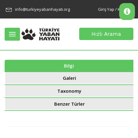
info@turkiyeyabanhayati.org
Giriş Yap / Kayıt Ol
Hızlı Arama
Toggle
navigation
Bilgi
Galeri
Taxonomy
Benzer Türler