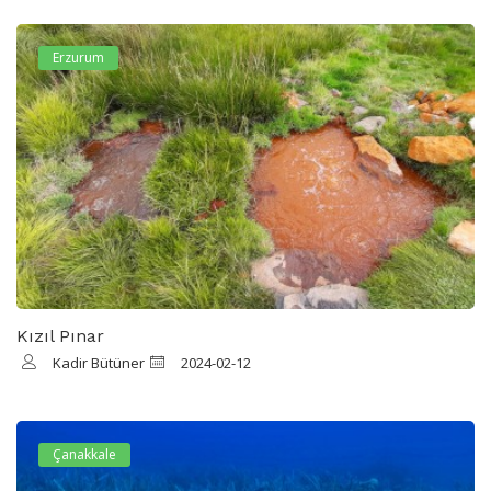
Erzurum
Kızıl Pınar
Kadir Bütüner
2024-02-12
Çanakkale