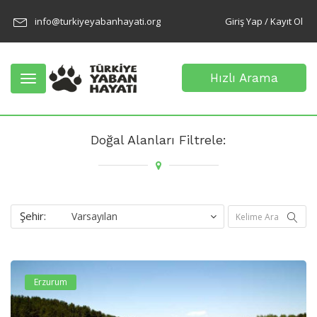
info@turkiyeyabanhayati.org
Giriş Yap / Kayıt Ol
Hızlı Arama
Toggle
navigation
Doğal Alanları Filtrele:
Şehir:
Erzurum