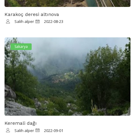
Karakoç deresi altınova
Salih alper
2022-08-23
Sakarya
Keremali dağı
Salih alper
2022-09-01