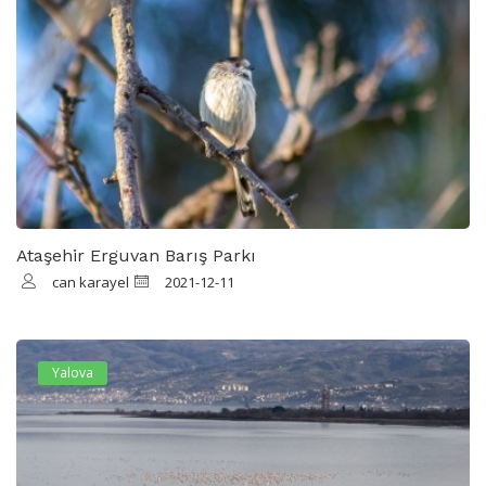
Ataşehir Erguvan Barış Parkı
can karayel
2021-12-11
Yalova