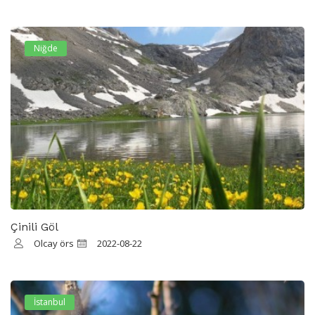
Niğde
Çinili Göl
Olcay örs
2022-08-22
İstanbul