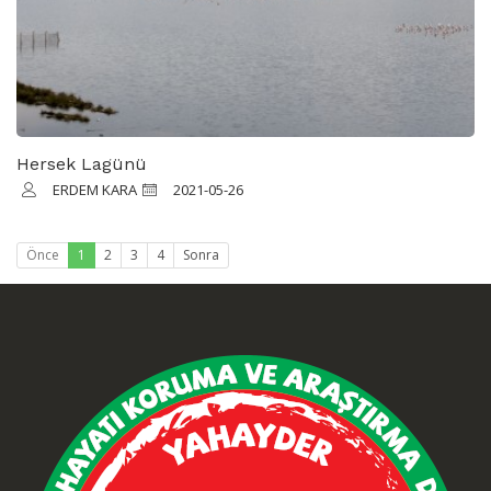
Hersek Lagünü
ERDEM KARA
2021-05-26
Önce
1
2
3
4
Sonra