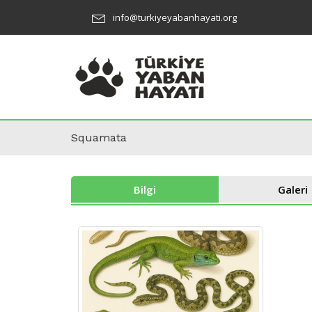
info@turkiyeyabanhayati.org
Squamata
Bilgi
Galeri