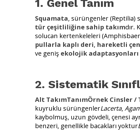
1. Genel Tanım
Squamata
, sürüngenler (Reptilia) 
tür çeşitliliğine sahip takım
dır. 
solucan kertenkeleleri (Amphisbaen
pullarla kaplı deri
,
hareketli çe
ve geniş
ekolojik adaptasyonları
2. Sistematik Sınıf
Alt TakımTanımÖrnek Cinsler / T
kuyruklu sürüngenler
Lacerta
,
Aga
kaybolmuş, uzun gövdeli, çenesi ayr
benzeri, genellikle bacakları yoktur