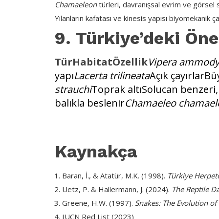
Chamaeleon
türleri, davranışsal evrim ve görsel 
Yılanların kafatası ve kinesis yapısı biyomekanik çal
9. Türkiye’deki Öne
TürHabitatÖzellik
Vipera ammody
yapı
Lacerta trilineata
Açık çayırlarBü
strauchi
Toprak altıSolucan benzeri
balıkla beslenir
Chamaeleo chamael
Kaynakça
Baran, İ., & Atatür, M.K. (1998).
Türkiye Herpet
Uetz, P. & Hallermann, J. (2024).
The Reptile D
Greene, H.W. (1997).
Snakes: The Evolution of
IUCN Red List (2023)