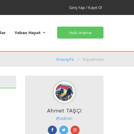
Giriş Yap / Kayıt Ol
lar
Yaban Hayat
Hızlı Arama
Anasayfa
Squamata
Ahmet TAŞÇI
@admin