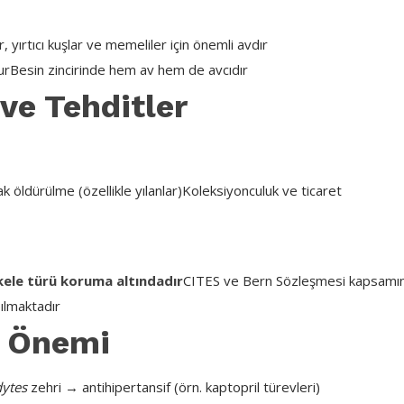
r, yırtıcı kuşlar ve memeliler için önemli avdır
ur
Besin zincirinde hem av hem de avcıdır
ve Tehditler
ak öldürülme (özellikle yılanlar)
Koleksiyonculuk ve ticaret
kele türü koruma altındadır
CITES ve Bern Sözleşmesi kapsamı
pılmaktadır
i Önemi
ytes
zehri → antihipertansif (örn. kaptopril türevleri)