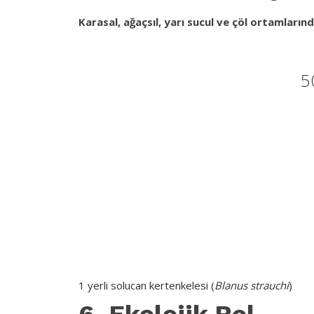
Karasal, ağaçsıl, yarı sucul ve çöl ortamların
5
1 yerli solucan kertenkelesi (
Blanus strauchi
)
6. Ekolojik Rol