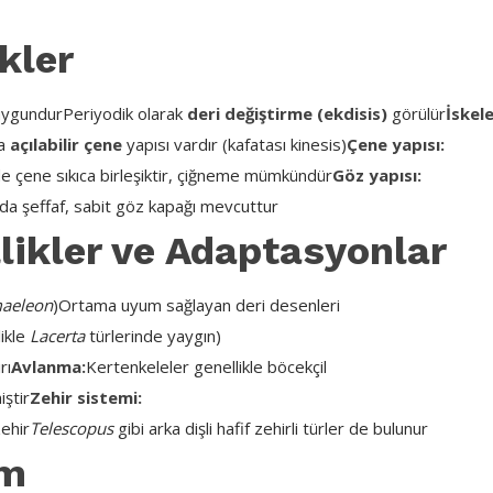
kler
 uygundur
Periyodik olarak
deri değiştirme (ekdisis)
görülür
İskele
da
açılabilir çene
yapısı vardır (kafatası kinesis)
Çene yapısı:
e çene sıkıca birleşiktir, çiğneme mümkündür
Göz yapısı:
rda şeffaf, sabit göz kapağı mevcuttur
likler ve Adaptasyonlar
aeleon
)
Ortama uyum sağlayan deri desenleri
ikle
Lacerta
türlerinde yaygın)
rı
Avlanma:
Kertenkeleler genellikle böcekçil
iştir
Zehir sistemi:
ehir
Telescopus
gibi arka dişli hafif zehirli türler de bulunur
ım