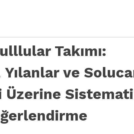
lllular Takımı:
 Yılanlar ve Soluc
i Üzerine Sistemat
eğerlendirme