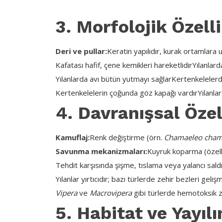
3. Morfolojik Özelli
Deri ve pullar:
Keratin yapılıdır, kurak ortamlara
Kafatası hafif, çene kemikleri hareketlidir
Yılanlar
Yılanlarda avı bütün yutmayı sağlar
Kertenkelelerd
Kertenkelelerin çoğunda göz kapağı vardır
Yılanla
4. Davranışsal Özel
Kamuflaj:
Renk değiştirme (örn.
Chamaeleo cham
Savunma mekanizmaları:
Kuyruk koparma (özell
Tehdit karşısında şişme, tıslama veya yalancı saldı
Yılanlar yırtıcıdır; bazı türlerde zehir bezleri gelişm
Vipera
ve
Macrovipera
gibi türlerde hemotoksik z
5. Habitat ve Yayıl