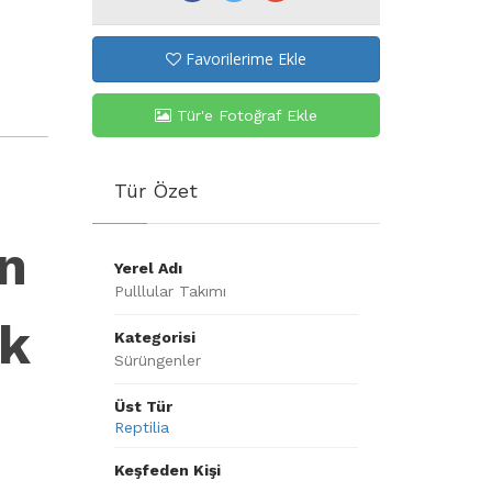
Favorilerime Ekle
Tür'e Fotoğraf Ekle
Tür Özet
an
Yerel Adı
Pulllular Takımı
ik
Kategorisi
Sürüngenler
Üst Tür
Reptilia
Keşfeden Kişi