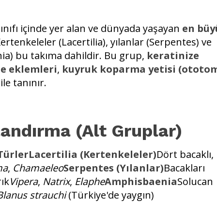
sınıfı içinde yer alan ve dünyada yaşayan
en büy
Kertenkeleler (Lacertilia), yılanlar (Serpentes) ve
ia) bu takıma dahildir. Bu grup,
keratinize
ne eklemleri
,
kuyruk koparma yetisi (ototom
ile tanınır.
landırma (Alt Gruplar)
ürlerLacertilia (Kertenkeleler)
Dört bacaklı,
ma
,
Chamaeleo
Serpentes (Yılanlar)
Bacakları
ık
Vipera
,
Natrix
,
Elaphe
Amphisbaenia
Solucan
Blanus strauchi
(Türkiye'de yaygın)