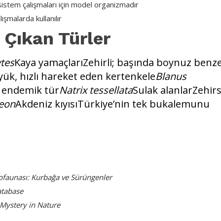
sistem çalışmaları için model organizmadır
ışmalarda kullanılır
 Çıkan Türler
tes
Kaya yamaçlarıZehirli; başında boynuz benze
yük, hızlı hareket eden kertenkele
Blanus
, endemik tür
Natrix tessellata
Sulak alanlarZehirs
eon
Akdeniz kıyısıTürkiye’nin tek bukalemunu
ofaunası: Kurbağa ve Sürüngenler
atabase
 Mystery in Nature