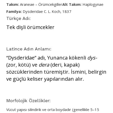
Takım:
Araneae – Örümcekgiller
Alt Takım:
Haplogynae
Familya:
Dysderidae C. L. Koch, 1837
Türkçe Adı:
Tek dişli örümcekler
Latince Adın Anlamı:
“Dysderidae” adı, Yunanca kökenli
dys-
(zor, kötü) ve
dera
(deri, kapak)
sözcüklerinden türemiştir. İsmini, belirgin
ve güçlü keliser yapılarından alır.
Morfolojik Özellikler:
Vücut yapısı silindirik ve orta boydadır (genellikle 5–15