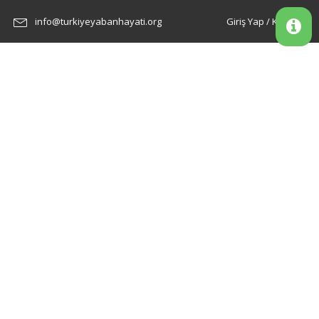
info@turkiyeyabanhayati.org
Giriş Yap / Kayıt Ol