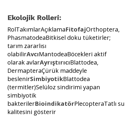
Ekolojik Rolleri:
RolTakımlarAçıklama
Fitofaj
Orthoptera,
PhasmatodeaBitkisel doku tüketirler;
tarım zararlısı
olabilir
Avcı
MantodeaBöcekleri aktif
olarak avlar
Ayrıştırıcı
Blattodea,
DermapteraÇürük maddeyle
beslenir
Simbiyotik
Blattodea
(termitler)Selüloz sindirimi yapan
simbiyotik
bakteriler
Bioindikatör
PlecopteraTatlı su
kalitesini gösterir