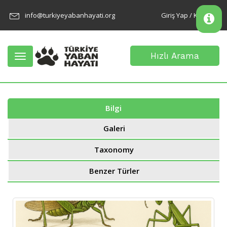
info@turkiyeyabanhayati.org
Giriş Yap / Kayıt Ol
Hızlı Arama
Toggle
navigation
Bilgi
Galeri
Taxonomy
Benzer Türler