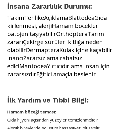
İnsana Zararlılık Durumu:
TakımTehlikeAçıklamaBlattodeaGıda
kirlenmesi, alerjiHamam böcekleri
patojen taşıyabilirOrthopteraTarım
zararıÇekirge sürüleri kıtlığa neden
olabilirDermapteraKulak içine kaçabilir
inancıZararsız ama rahatsız
ediciMantodeaYırtıcıdır ama insan için
zararsızdırEğitici amaçla beslenir
İlk Yardım ve Tıbbi Bilgi:
Hamam böceği teması:
Gıda hijyeni açısından yüzeyler temizlenmelidir
Alerjik bireylerde solunum hassasiyeti oluşabilir