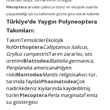
Plecoptera
larvaları yalnızca temiz ve oksijenli sularda
yaşayabildiği için su kalitesinin göstergesi olarak kullanılır.
Türkiye’de Yaygın Polyneoptera
Takımları:
TakımTemsilcilerEkolojik
Rol
Orthoptera
Calliptamus italicus
,
Gryllus campestris
Tarım zararlısı, ses
üretimi
Blattodea
Blattella germanica
,
Periplaneta americana
Hijyen
riski
Mantodea
Mantis religiosa
Avcı tür,
tarımda faydalı
Phasmatodea
Çok
nadirAkdeniz kıyılarında kaydedilmiş
türler
Plecoptera
Perla marginata
Temiz
su göstergesi