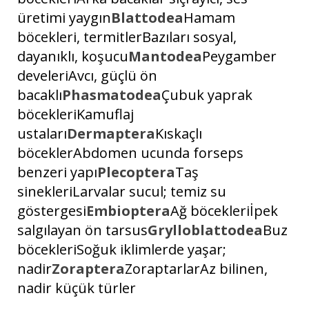
üretimi yaygın
Blattodea
Hamam
böcekleri, termitlerBazıları sosyal,
dayanıklı, koşucu
Mantodea
Peygamber
develeriAvcı, güçlü ön
bacaklı
Phasmatodea
Çubuk yaprak
böcekleriKamuflaj
ustaları
Dermaptera
Kıskaçlı
böceklerAbdomen ucunda forseps
benzeri yapı
Plecoptera
Taş
sinekleriLarvalar sucul; temiz su
göstergesi
Embioptera
Ağ böcekleriİpek
salgılayan ön tarsus
Grylloblattodea
Buz
böcekleriSoğuk iklimlerde yaşar;
nadir
Zoraptera
ZoraptarlarAz bilinen,
nadir küçük türler