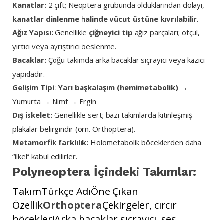
Kanatlar:
2 çift; Neoptera grubunda olduklarından dolayı,
kanatlar dinlenme halinde vücut üstüne kıvrılabilir
.
Ağız Yapısı:
Genellikle
çiğneyici tip
ağız parçaları; otçul,
yırtıcı veya ayrıştırıcı beslenme.
Bacaklar:
Çoğu takımda arka bacaklar sıçrayıcı veya kazıcı
yapıdadır.
Gelişim Tipi:
Yarı başkalaşım (hemimetabolik)
→
Yumurta → Nimf → Ergin
Dış iskelet:
Genellikle sert; bazı takımlarda kitinleşmiş
plakalar belirgindir (örn. Orthoptera).
Metamorfik farklılık:
Holometabolik böceklerden daha
“ilkel” kabul edilirler.
Polyneoptera İçindeki Takımlar:
TakımTürkçe AdıÖne Çıkan
Özellik
Orthoptera
Çekirgeler, cırcır
böcekleriArka bacaklar sıçrayıcı, ses