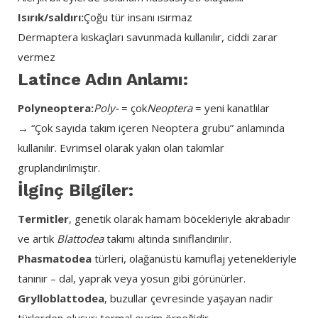
Isırık/saldırı:
Çoğu tür insanı ısırmaz
Dermaptera kıskaçları savunmada kullanılır, ciddi zarar
vermez
Latince Adın Anlamı:
Polyneoptera:
Poly-
= çok
Neoptera
= yeni kanatlılar
→ “Çok sayıda takım içeren Neoptera grubu” anlamında
kullanılır. Evrimsel olarak yakın olan takımlar
gruplandırılmıştır.
İlginç Bilgiler:
Termitler
, genetik olarak hamam böcekleriyle akrabadır
ve artık
Blattodea
takımı altında sınıflandırılır.
Phasmatodea
türleri, olağanüstü kamuflaj yetenekleriyle
tanınır – dal, yaprak veya yosun gibi görünürler.
Grylloblattodea
, buzullar çevresinde yaşayan nadir
türlerden oluşur; termal evrim örneğidir.