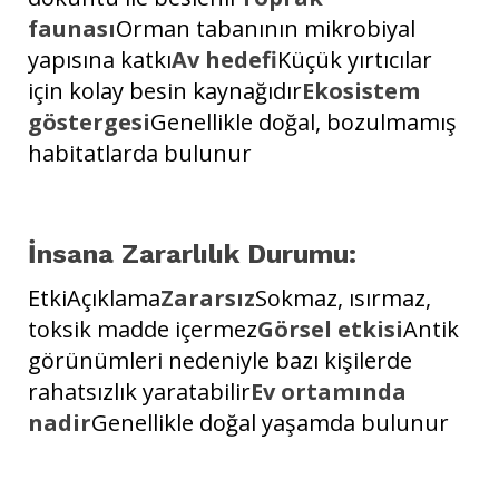
faunası
Orman tabanının mikrobiyal
yapısına katkı
Av hedefi
Küçük yırtıcılar
için kolay besin kaynağıdır
Ekosistem
göstergesi
Genellikle doğal, bozulmamış
habitatlarda bulunur
İnsana Zararlılık Durumu:
EtkiAçıklama
Zararsız
Sokmaz, ısırmaz,
toksik madde içermez
Görsel etkisi
Antik
görünümleri nedeniyle bazı kişilerde
rahatsızlık yaratabilir
Ev ortamında
nadir
Genellikle doğal yaşamda bulunur