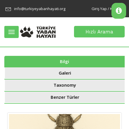
info@turkiyeyabanhayati.org
Giriş Yap / Kayıt Ol
Hızlı Arama
Toggle
navigation
Bilgi
Galeri
Taxonomy
Benzer Türler