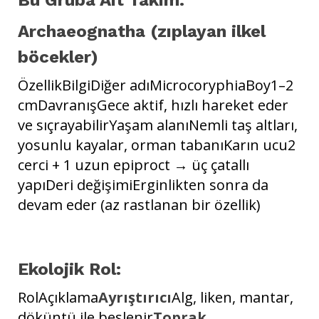
Archaeognatha (zıplayan ilkel
böcekler)
ÖzellikBilgiDiğer adıMicrocoryphiaBoy1–2
cmDavranışGece aktif, hızlı hareket eder
ve sıçrayabilirYaşam alanıNemli taş altları,
yosunlu kayalar, orman tabanıKarın ucu2
cerci + 1 uzun epiproct → üç çatallı
yapıDeri değişimiErginlikten sonra da
devam eder (az rastlanan bir özellik)
Ekolojik Rol:
RolAçıklama
Ayrıştırıcı
Alg, liken, mantar,
döküntü ile beslenir
Toprak