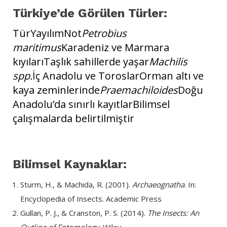
Türkiye’de Görülen Türler:
TürYayılımNot
Petrobius
maritimus
Karadeniz ve Marmara
kıyılarıTaşlık sahillerde yaşar
Machilis
spp.
İç Anadolu ve ToroslarOrman altı ve
kaya zeminlerinde
Praemachiloides
Doğu
Anadolu’da sınırlı kayıtlarBilimsel
çalışmalarda belirtilmiştir
Bilimsel Kaynaklar:
Sturm, H., & Machida, R. (2001).
Archaeognatha
. In:
Encyclopedia of Insects. Academic Press
Gullan, P. J., & Cranston, P. S. (2014).
The Insects: An
Outline of Entomology
. Wiley