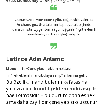
Grup:
Monocondylia
(
tek çene bağlantılılar
)
Günümüzde
Monocondylia
, çoğunlukla yalnızca
Archaeognatha
takımını kapsayacak biçimde
daraltılmıştır. Zygentoma (gümüşçünler) çift eklemli
mandibulaya (dicondylia) sahiptir.
Latince Adın Anlamı:
Mono-
= tek
Condylus
= eklem noktası
→ “Tek eklemli mandibulaya sahip” anlamına gelir.
Bu özellik, mandibulanın kafatasına
yalnızca
bir kondil (eklem noktası)
ile
bağlı olmasıdır – bu durum daha esnek
ama daha zayıf bir çene yapısı oluşturur.