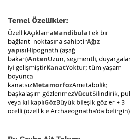
Temel Özellikler:
ÖzellikAçıklama
Mandibula
Tek bir
bağlantı noktasına sahiptir
Ağız
yapısı
Hipognath (aşağı
bakan)
Anten
Uzun, segmentli, duyargalar
iyi gelişmiştir
Kanat
Yoktur; tüm yaşam
boyunca
kanatsız
Metamorfoz
Ametabolik;
başkalaşım gözlenmez
Vücut
Silindirik, pul
veya kıl kaplı
Göz
Büyük bileşik gözler + 3
ocelli (özellikle Archaeognatha’da belirgin)
Bu Gruba Ait Takım: