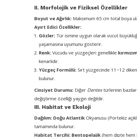
II. Morfolojik ve Fiziksel Özellikler
Boyut ve Ağırlık:
Maksimum 65 cm total boya ulaşa
Ayırt Edici Özellikler:
Gözler:
Tür ismine uygun olarak vücut büyüklü
yaşamasına uyumunu gösterir.
Renk:
Vücudu ve yüzgeçleri genellikle
kırmızım
kenarlıdır.
Yüzgeç Formülü:
Sırt yüzgecinde 11−12 diken 
bulunur.
Cinsiyet Durumu:
Diğer
Dentex
türlerinin bazılar
değiştirme özelliği yaygın değildir.
III. Habitat ve Ekoloji
Dağılım:
Doğu Atlantik
Okyanusu (Portekiz açıkl
tamamında bulunur.
Habitat Tercihi:
Bentopelajik
(hem dipte hem 