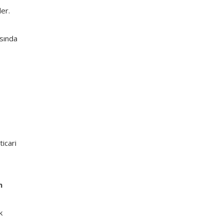
er.
asında
ticari
n
k