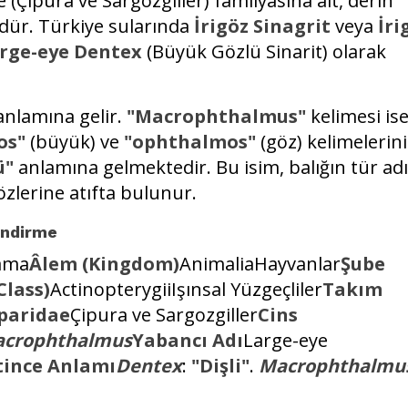
e (Çipura ve Sargozgiller) familyasına ait, derin
üdür. Türkiye sularında
İrigöz Sinagrit
veya
İri
rge-eye Dentex
(Büyük Gözlü Sinarit) olarak
" anlamına gelir.
"Macrophthalmus"
kelimesi is
os"
(büyük) ve
"ophthalmos"
(göz) kelimelerin
ü"
anlamına gelmektedir. Bu isim, balığın tür ad
özlerine atıfta bulunur.
endirme
lama
Âlem (Kingdom)
AnimaliaHayvanlar
Şube
Class)
ActinopterygiiIşınsal Yüzgeçliler
Takım
Sparidae
Çipura ve Sargozgiller
Cins
acrophthalmus
Yabancı Adı
Large-eye
tince Anlamı
Dentex
:
"Dişli"
.
Macrophthalmu