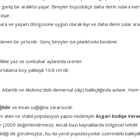
niş bir aralıkta yaşar. Bireyler büyüdükçe daha derin sulara inerl
aşar.
llara ve yaşam döngüsüne uygun olarak kıyı ve daha derin sular ar
lenen bir yırtıcıdır. Genç bireyler ise planktonla beslenir.
llikle yaz ve sonbahar aylarında ürerler.
 ortalama boy yaklaşık 10.8 cm'dir.
ür. Atlantik ve Akdeniz'deki demersal (dip) balıkçılığında avlanır. Hem 
ğildir
ve insan sağlığına zararsızdır.
m alanı ve stabil popülasyon yapısı nedeniyle
Asgari Endişe Vere
ir (2009 değerlendirmesi). Ancak bazı kaynaklarda bölgesel tehdit
ildiği de görülmüştür, bu da yerel popülasyonlar üzerindeki balıkçılı