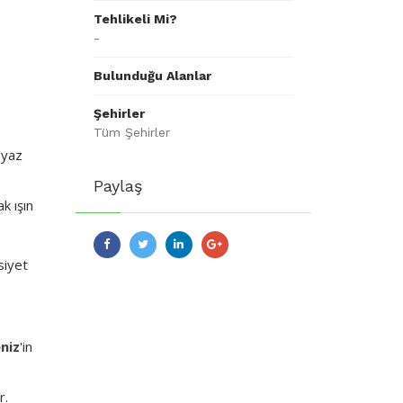
Tehlikeli Mi?
-
Bulunduğu Alanlar
Şehirler
Tüm Şehirler
eyaz
Paylaş
k ışın
nsiyet
niz
'in
r.