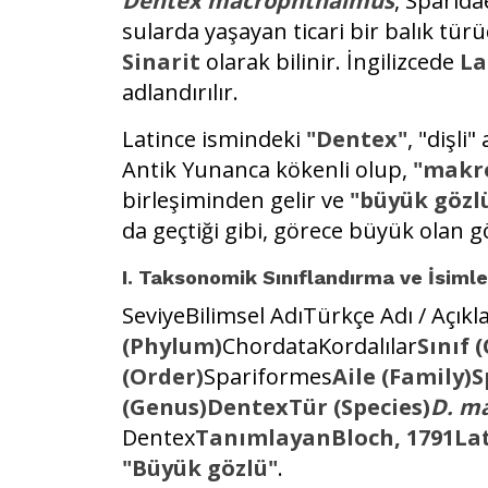
Dentex macrophthalmus
, Sparida
sularda yaşayan ticari bir balık tür
Sinarit
olarak bilinir. İngilizcede
La
adlandırılır.
Latince ismindeki
"Dentex"
, "dişli
Antik Yunanca kökenli olup,
"makr
birleşiminden gelir ve
"büyük gözl
da geçtiği gibi, görece büyük olan g
I. Taksonomik Sınıflandırma ve İsiml
SeviyeBilimsel AdıTürkçe Adı / Açık
(Phylum)
ChordataKordalılar
Sınıf (
(Order)
Spariformes
Aile (Family)
(Genus)DentexTür (Species)
D. m
Dentex
TanımlayanBloch, 1791La
"Büyük gözlü"
.