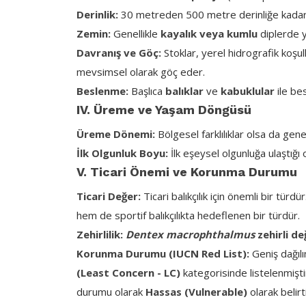
Derinlik:
30 metreden 500 metre derinliğe kadar ge
Zemin:
Genellikle
kayalık veya kumlu
diplerde y
Davranış ve Göç:
Stoklar, yerel hidrografik koşu
mevsimsel olarak göç eder.
Beslenme:
Başlıca
balıklar
ve
kabuklular
ile bes
IV. Üreme ve Yaşam Döngüsü
Üreme Dönemi:
Bölgesel farklılıklar olsa da gene
İlk Olgunluk Boyu:
İlk eşeysel olgunluğa ulaştığı
V. Ticari Önemi ve Korunma Durumu
Ticari Değer:
Ticari balıkçılık için önemli bir türd
hem de sportif balıkçılıkta hedeflenen bir türdür.
Zehirlilik:
Dentex macrophthalmus
zehirli de
Korunma Durumu (IUCN Red List):
Geniş dağılı
(Least Concern - LC)
kategorisinde listelenmişt
durumu olarak
Hassas (Vulnerable)
olarak belirt