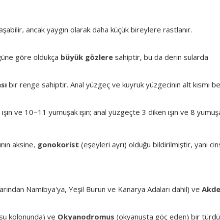
bilir, ancak yaygın olarak daha küçük bireylere rastlanır.
ğüne göre oldukça
büyük gözlere
sahiptir, bu da derin sularda
sı
bir renge sahiptir. Anal yüzgeç ve kuyruk yüzgecinin alt kısmı b
ışın ve 10−11 yumuşak ışın; anal yüzgeçte 3 diken ışın ve 8 yumuşa
ının aksine,
gonokorist
(eşeyleri ayrı) olduğu bildirilmiştir, yani ci
arından Namibya'ya, Yeşil Burun ve Kanarya Adaları dahil) ve
Akde
su kolonunda) ve
Okyanodromus
(okyanusta göç eden) bir türdü