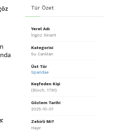
göz
Tür Özet
Yerel Adı
İrigöz Sinarit
e
in
Kategorisi
ında
Su Canlıları
Üst Tür
Sparidae
Keşfeden Kişi
(Bloch, 1791)
Gözlem Tarihi
2025-10-01
s
:
Zehirli Mi?
Hayır