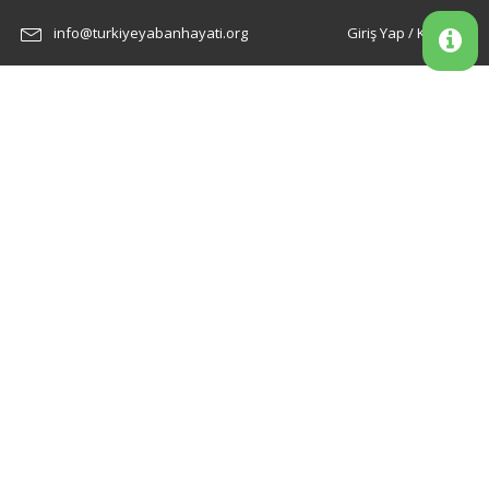
info@turkiyeyabanhayati.org
Giriş Yap / Kayıt Ol