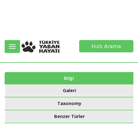
Hızlı Arama
Toggle
navigation
Bilgi
Galeri
Taxonomy
Benzer Türler