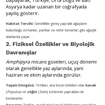
başlayarak, Türkiye, Orta Doğu ve Batı
Asya'ya kadar uzanan bir coğrafyada
yayılış gösterir.
Habitat Tercihi:
Genellikle geniş yapraklı ağaçların
bulunduğu ormanlar, parklar ve nehir kenarları gibi ağaçlık
alanlarda yaşar.
2. Fiziksel Özellikler ve Biyolojik
Davranışlar
Amphipyra micans
güveleri, uçuş dönemi
olarak genellikle yaz aylarında, yani
haziran ve ekim aylarında görülür.
Yaşam Döngüsü:
Tırtılları, ana besin bitkileri olan
kavak
(
Populus
) ve
söğüt
(
Salix
) türlerinin yaprakları ile
beslenirler.
Davranış:
Tırtıllar, gündüzleri konak bitkilerinin yaprakları