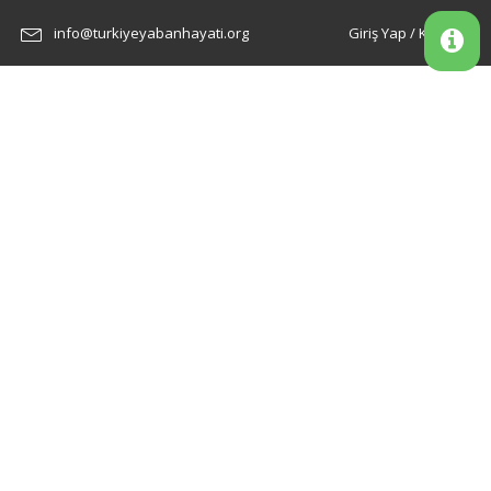
info@turkiyeyabanhayati.org
Giriş Yap / Kayıt Ol