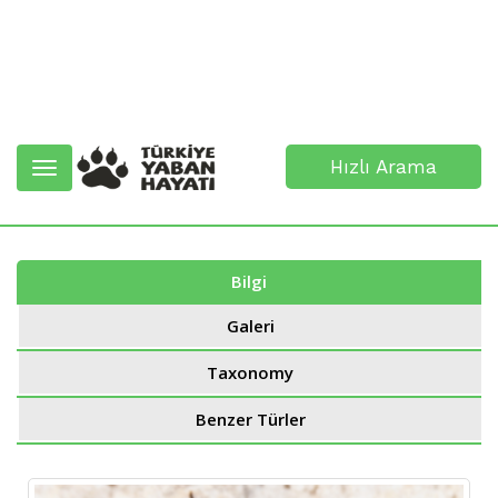
Hızlı Arama
Toggle
navigation
Bilgi
Galeri
Taxonomy
Benzer Türler