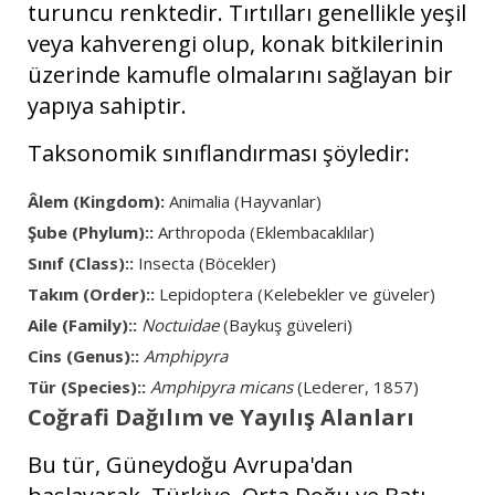
turuncu renktedir. Tırtılları genellikle yeşil
veya kahverengi olup, konak bitkilerinin
üzerinde kamufle olmalarını sağlayan bir
yapıya sahiptir.
Taksonomik sınıflandırması şöyledir:
Âlem (Kingdom):
Animalia (Hayvanlar)
Şube (Phylum)::
Arthropoda (Eklembacaklılar)
Sınıf (Class)::
Insecta (Böcekler)
Takım (Order)::
Lepidoptera (Kelebekler ve güveler)
Aile (Family)::
Noctuidae
(Baykuş güveleri)
Cins (Genus)::
Amphipyra
Tür (Species)::
Amphipyra micans
(Lederer, 1857)
Coğrafi Dağılım ve Yayılış Alanları
Bu tür, Güneydoğu Avrupa'dan