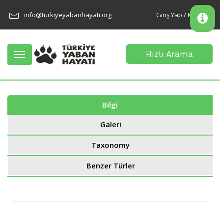
info@turkiyeyabanhayati.org
Giriş Yap / Kayıt Ol
Hızlı Arama
Toggle
navigation
Bilgi
Galeri
Taxonomy
Benzer Türler