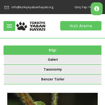
info@turkiyeyabanhayati.org
Giriş Yap / Kayıt Ol
Hızlı Arama
Toggle
navigation
Bilgi
Galeri
Taxonomy
Benzer Türler