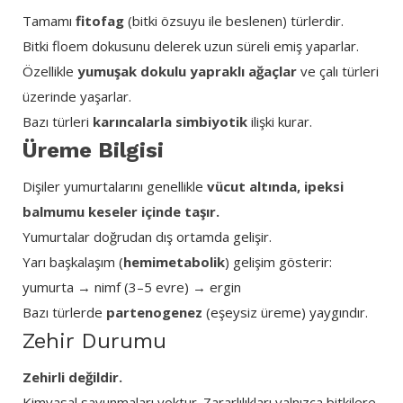
Tamamı
fitofag
(bitki özsuyu ile beslenen) türlerdir.
Bitki floem dokusunu delerek uzun süreli emiş yaparlar.
Özellikle
yumuşak dokulu yapraklı ağaçlar
ve çalı türleri
üzerinde yaşarlar.
Bazı türleri
karıncalarla simbiyotik
ilişki kurar.
Üreme Bilgisi
Dişiler yumurtalarını genellikle
vücut altında, ipeksi
balmumu keseler içinde taşır.
Yumurtalar doğrudan dış ortamda gelişir.
Yarı başkalaşım (
hemimetabolik
) gelişim gösterir:
yumurta → nimf (3–5 evre) → ergin
Bazı türlerde
partenogenez
(eşeysiz üreme) yaygındır.
Zehir Durumu
Zehirli değildir.
Kimyasal savunmaları yoktur. Zararlılıkları yalnızca bitkilere