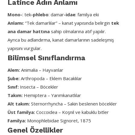
Latince Adın Anlamı
Mono-
: tek
-phlebo
: damar
-idae
: familya eki
Anlamı:
“Tek damarlılar” – kanat yapısında belirgin
tek
ana damar hattına
sahip olmalarına atıf yapılır.
Ayrıca bu adlandırma, kanat damarlarının sadeleşmiş
yapısını vurgular.
Bilimsel Sınıflandırma
Alem:
Animalia – Hayvanlar
Şube:
Arthropoda – Eklem Bacaklılar
Sınıf:
Insecta – Böcekler
Takım:
Hemiptera – Yarımkanatlılar
Alt takım:
Sternorrhyncha – Sakin beslenen böcekler
Üst familya:
Coccoidea – Koşnil ve kabuklu bitler
Familya:
Monophlebidae Signoret, 1875
Genel Özellikler