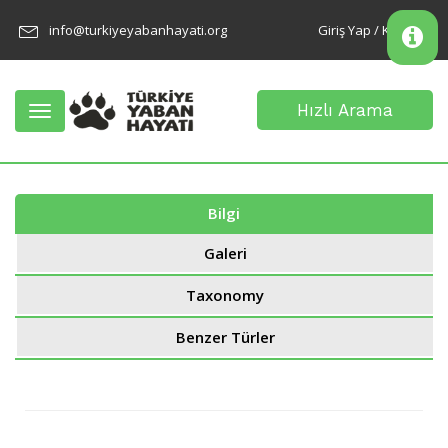
info@turkiyeyabanhayati.org
Giriş Yap / Kayıt Ol
Hızlı Arama
Toggle
navigation
Bilgi
Galeri
Taxonomy
Benzer Türler