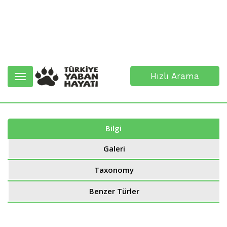
Hızlı Arama
Toggle
navigation
Bilgi
Galeri
Taxonomy
Benzer Türler