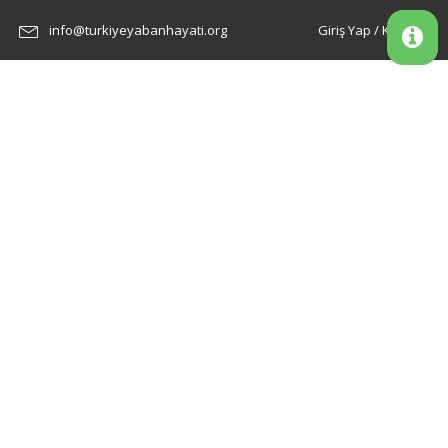
info@turkiyeyabanhayati.org
Giriş Yap / Kayıt Ol