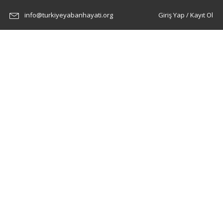
info@turkiyeyabanhayati.org
Giriş Yap / Kayıt Ol