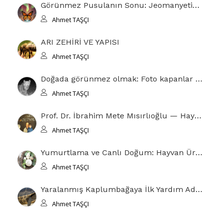
Görünmez Pusulanın Sonu: Jeomanyetik Çöküş ve Yaban Hayatının Sessiz Kıyameti
Ahmet TAŞÇI
ARI ZEHİRİ VE YAPISI
Ahmet TAŞÇI
Doğada görünmez olmak: Foto kapanlar ve hayvanların görüş alanı
Ahmet TAŞÇI
Prof. Dr. İbrahim Mete Mısırlıoğlu — Hayatı, Akademik Yolculuğu ve Bilimsel Katkıları
Ahmet TAŞÇI
Yumurtlama ve Canlı Doğum: Hayvan Üremesinde Evrimsel Denge
Ahmet TAŞÇI
Yaralanmış Kaplumbağaya İlk Yardım Adımları
Ahmet TAŞÇI