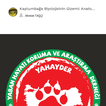
Kaplumbağa Biyolojisinin Gizemi: Anatomisi ve Kabuğun Evrimsel Hikayesi
Ahmet TAŞÇI