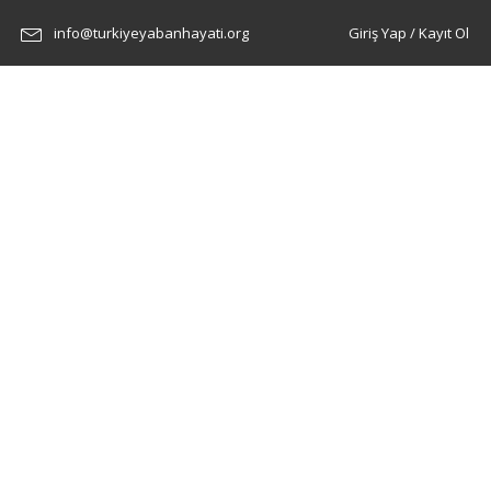
info@turkiyeyabanhayati.org
Giriş Yap / Kayıt Ol