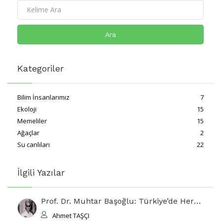
Ara
Kategoriler
Bilim İnsanlarımız
7
Ekoloji
15
Memeliler
15
Ağaçlar
2
Su canlıları
22
İlgili Yazılar
Prof. Dr. Muhtar Başoğlu: Türkiye’de Herpetolojinin Bilimsel Temellerini Atan Öncü
Ahmet TAŞÇI