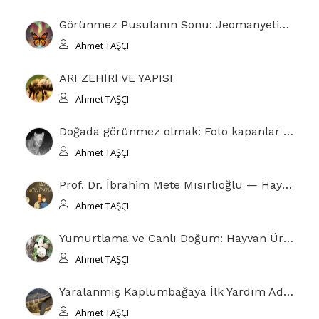
Görünmez Pusulanın Sonu: Jeomanyetik Çöküş ve Yaban Hayatının Sessiz Kıyameti
Ahmet TAŞÇI
ARI ZEHİRİ VE YAPISI
Ahmet TAŞÇI
Doğada görünmez olmak: Foto kapanlar ve hayvanların görüş alanı
Ahmet TAŞÇI
Prof. Dr. İbrahim Mete Mısırlıoğlu — Hayatı, Akademik Yolculuğu ve Bilimsel Katkıları
Ahmet TAŞÇI
Yumurtlama ve Canlı Doğum: Hayvan Üremesinde Evrimsel Denge
Ahmet TAŞÇI
Yaralanmış Kaplumbağaya İlk Yardım Adımları
Ahmet TAŞÇI