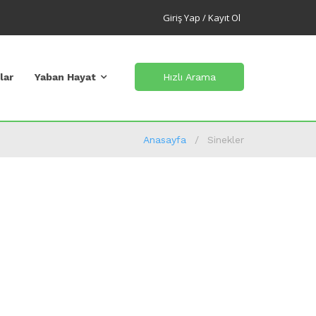
Giriş Yap / Kayıt Ol
lar
Yaban Hayat
Hızlı Arama
Anasayfa
Sinekler