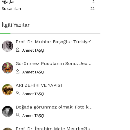
Ağaçlar
2
Su canlıları
22
İlgili Yazılar
Prof. Dr. Muhtar Başoğlu: Türkiye’de Herpetolojinin Bilimsel Temellerini Atan Öncü
Ahmet TAŞÇI
Görünmez Pusulanın Sonu: Jeomanyetik Çöküş ve Yaban Hayatının Sessiz Kıyameti
Ahmet TAŞÇI
ARI ZEHİRİ VE YAPISI
Ahmet TAŞÇI
Doğada görünmez olmak: Foto kapanlar ve hayvanların görüş alanı
Ahmet TAŞÇI
Prof. Dr. İbrahim Mete Mısırlıoğlu — Hayatı, Akademik Yolculuğu ve Bilimsel Katkıları