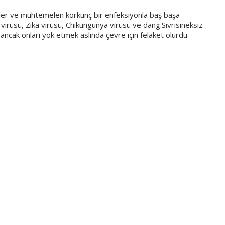
şişlikler ve muhtemelen korkunç bir enfeksiyonla baş başa
il virüsü, Zika virüsü, Chikungunya virüsü ve dang.Sivrisineksiz
ancak onları yok etmek aslında çevre için felaket olurdu.