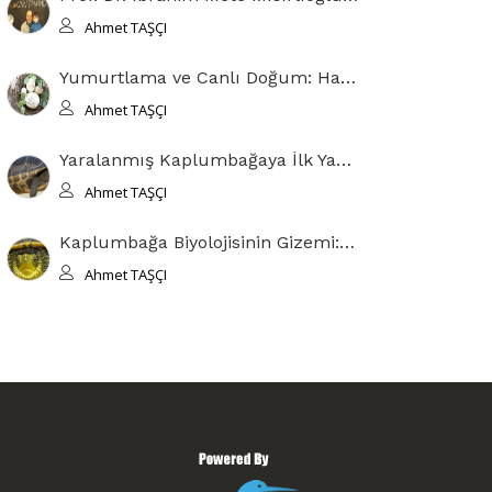
Ahmet TAŞÇI
Yumurtlama ve Canlı Doğum: Hayvan Üremesinde Evrimsel Denge
Ahmet TAŞÇI
Yaralanmış Kaplumbağaya İlk Yardım Adımları
Ahmet TAŞÇI
Kaplumbağa Biyolojisinin Gizemi: Anatomisi ve Kabuğun Evrimsel Hikayesi
Ahmet TAŞÇI