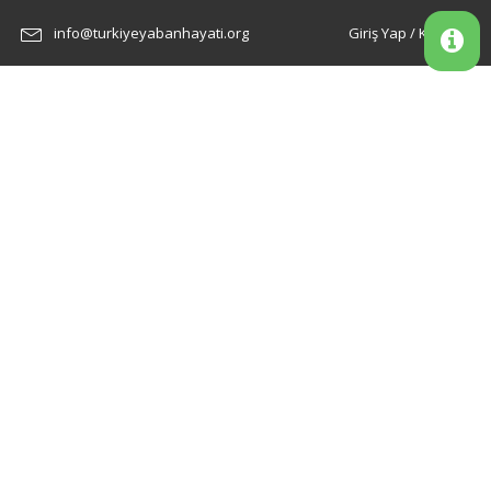
info@turkiyeyabanhayati.org
Giriş Yap / Kayıt Ol