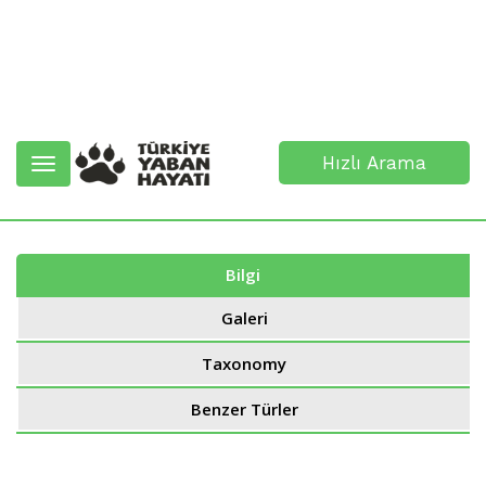
Hızlı Arama
Toggle
navigation
Bilgi
Galeri
Taxonomy
Benzer Türler