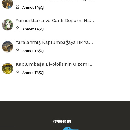
Ahmet TAŞÇI
Yumurtlama ve Canlı Doğum: Hayvan Üremesinde Evrimsel Denge
Ahmet TAŞÇI
Yaralanmış Kaplumbağaya İlk Yardım Adımları
Ahmet TAŞÇI
Kaplumbağa Biyolojisinin Gizemi: Anatomisi ve Kabuğun Evrimsel Hikayesi
Ahmet TAŞÇI