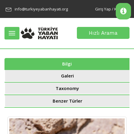
info@turkiyeyabanhayati.org
Giriş Yap / Kayıt Ol
Hızlı Arama
Toggle
navigation
Bilgi
Galeri
Taxonomy
Benzer Türler