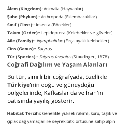
Âlem (Kingdom):
Animalia (Hayvanlar)
Şube (Phylum)::
Arthropoda (Eklembacaklılar)
Sınıf (Class)::
Insecta (Böcekler)
Takım (Order)::
Lepidoptera (Kelebekler ve güveler)
Aile (Family)::
Nymphalidae
(Fırça ayaklı kelebekler)
Cins (Genus)::
Satyrus
Tür (Species)::
Satyrus favonius
(Staudinger, 1878)
Coğrafi Dağılım ve Yaşam Alanları
Bu tür, sınırlı bir coğrafyada, özellikle
Türkiye
'nin doğu ve güneydoğu
bölgelerinde, Kafkaslar'da ve İran'ın
batısında yayılış gösterir.
Habitat Tercihi:
Genellikle yüksek rakımlı, kuru, taşlık ve
çıplak dağ yamaçları ile seyrek bitki örtüsüne sahip alpin