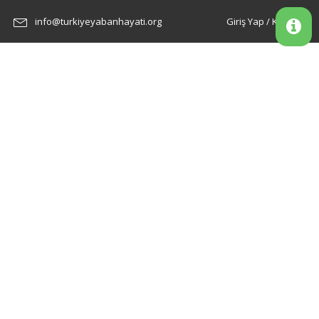
info@turkiyeyabanhayati.org
Giriş Yap / Kayıt Ol