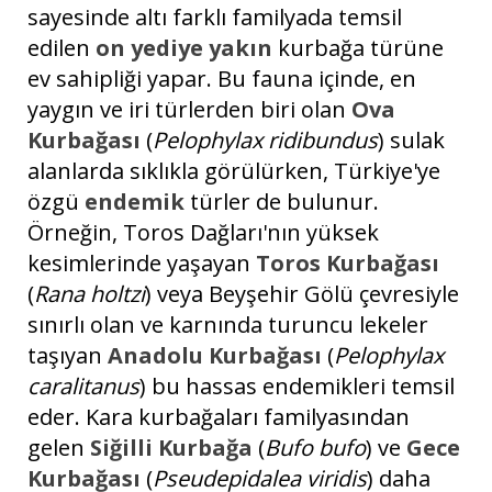
sayesinde altı farklı familyada temsil
edilen
on yediye yakın
kurbağa türüne
ev sahipliği yapar. Bu fauna içinde, en
yaygın ve iri türlerden biri olan
Ova
Kurbağası
(
Pelophylax ridibundus
) sulak
alanlarda sıklıkla görülürken, Türkiye'ye
özgü
endemik
türler de bulunur.
Örneğin, Toros Dağları'nın yüksek
kesimlerinde yaşayan
Toros Kurbağası
(
Rana holtzi
) veya Beyşehir Gölü çevresiyle
sınırlı olan ve karnında turuncu lekeler
taşıyan
Anadolu Kurbağası
(
Pelophylax
caralitanus
) bu hassas endemikleri temsil
eder. Kara kurbağaları familyasından
gelen
Siğilli Kurbağa
(
Bufo bufo
) ve
Gece
Kurbağası
(
Pseudepidalea viridis
) daha