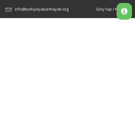
info@turkiyeyabanhayati.org
Giriş Yap / Kayıt Ol