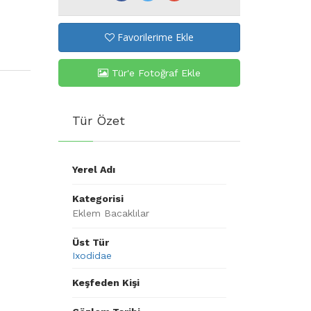
Favorilerime Ekle
Tür'e Fotoğraf Ekle
Tür Özet
Yerel Adı
Kategorisi
Eklem Bacaklılar
Üst Tür
Ixodidae
Keşfeden Kişi