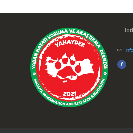
İlet
inf