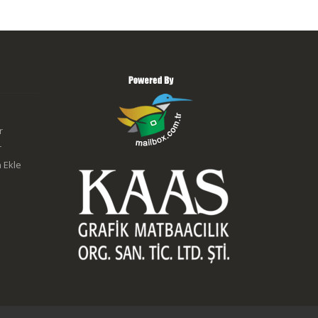
r
r
 Ekle