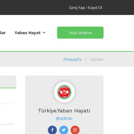
Giriş Yap / Kayıt Ol
lar
Yaban Hayat
Hızlı Arama
Anasayfa
Ixodes
Türkiye.Yaban Hayatı
@admin