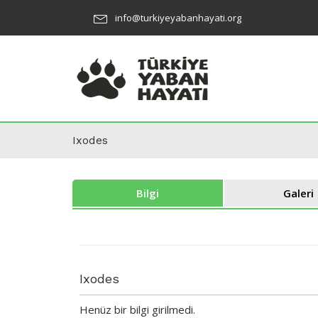
info@turkiyeyabanhayati.org
Ixodes
Bilgi
Galeri
Ixodes
Henüz bir bilgi girilmedi.