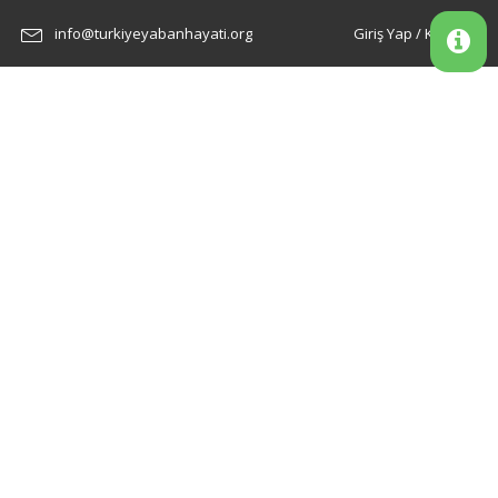
info@turkiyeyabanhayati.org
Giriş Yap / Kayıt Ol