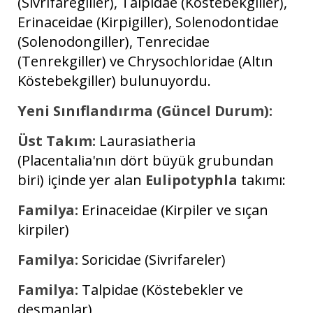
(Sivrifaregiller), Talpidae (Köstebekgiller),
Erinaceidae (Kirpigiller), Solenodontidae
(Solenodongiller), Tenrecidae
(Tenrekgiller) ve Chrysochloridae (Altın
Köstebekgiller) bulunuyordu.
Yeni Sınıflandırma (Güncel Durum):
Üst Takım:
Laurasiatheria
(Placentalia'nın dört büyük grubundan
biri) içinde yer alan
Eulipotyphla
takımı:
Familya:
Erinaceidae (Kirpiler ve sıçan
kirpiler)
Familya:
Soricidae (Sivrifareler)
Familya:
Talpidae (Köstebekler ve
desmanlar)