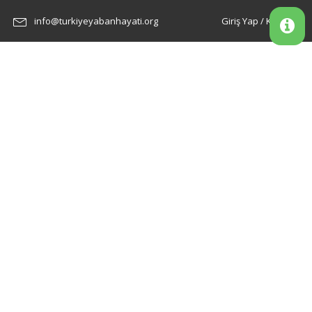
info@turkiyeyabanhayati.org
Giriş Yap / Kayıt Ol