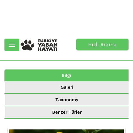
Hızlı Arama
Toggle
navigation
Bilgi
Galeri
Taxonomy
Benzer Türler