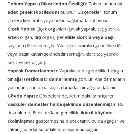
Tohum Yapısı (Dikotiledon Özelliği):
Tohumlarında
iki
adet çenek (kotiledon)
bulunur. Bu çenekler, tohum
çimlenirken embriyoya besin sağlamada rol oynar.
Çiçek Yapısı:
Çiçek organları (çanak yaprak, taç yaprak,
erkek organ, dişi organ) genellikle
dörtlü veya beşli
sayılarla düzenlenmiştir. Yani çiçek kısımları genellikle dört
veya beşin katları şeklindedir (örneğin, dört taç yaprak,
sekiz erkek organ).
Yaprak Damarlanması:
Yapraklarında genellikle belirgin
bir
ağsı (retikulat) damarlanma
görülür. Ana damarların
yanından çıkan daha küçük damarlar bir ağ gibi dallanır.
Gövde Yapısı:
Gövdelerinde, iletim dokularını içeren
vasküler demetler halka şeklinde düzenlenmiştir
. Bu
düzenleme, Eudicots'ların genellikle
ikincil büyüme
(kalınlaşma)
göstermesine olanak tanır, bu da ağaçlar ve
çalılar gibi odunsu bitkilerin oluşumunu sağlar.