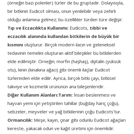
(örneğin bazı polenler) türler de bu gruptadır. Dolayısıyla,
bir bitkinin Eudicot olması, onun yenilebilir veya zehirli
olduğu anlamına gelmez; bu özellikler türden türe değişir.
Tıp ve Eczacılıkta Kullanımı:
Eudicots,
tıbbi ve
eczacılık alanında kullanılan bitkilerin de büyük bir
kısmını
oluşturur. Birçok modern ilacın ve geleneksel
tedavinin temelini oluşturan aktif bileşikler bu bitkilerden
elde edilmiştir. Örneğin; morfin (haşhaş), dijitalin (yüksük
otu), kinin (kınakına ağacı) gibi önemli ilaçlar Eudicot
türlerinden elde edilir. Ayrıca, birçok bitki çayı, bitkisel
takviye ve kozmetik ürününün ana bileşenleridir.
Diğer Kullanım Alanları:Tarım:
İnsan beslenmesi ve
hayvan yemi için yetiştirilen tahıllar (buğday hariç çoğu),
sebzeler, meyveler ve yağ bitkilerinin çoğu Eudicots'tur.
Ormancılık:
Meşe, kayın, çınar gibi odunlu Eudicot ağaçları
kereste, yakacak odun ve kağıt üretimi için önemlidir.