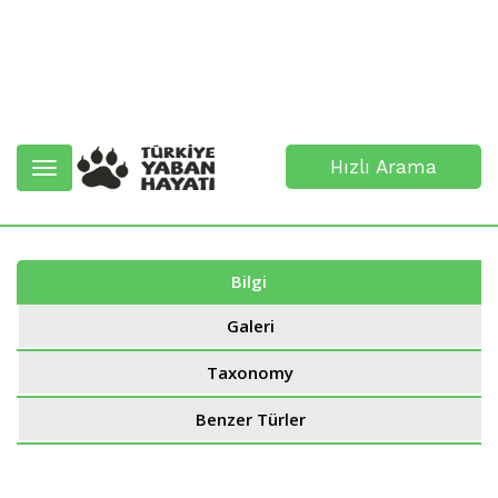
Hızlı Arama
Toggle
navigation
Bilgi
Galeri
Taxonomy
Benzer Türler