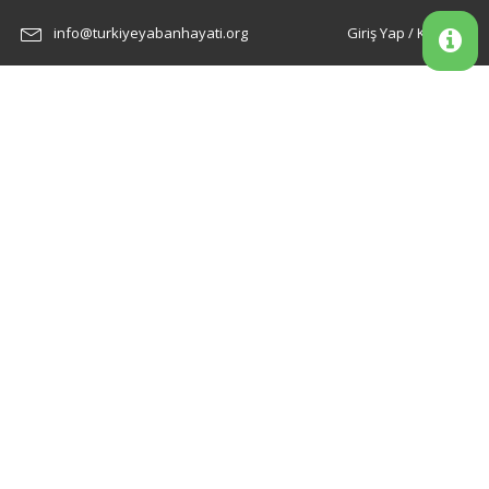
info@turkiyeyabanhayati.org
Giriş Yap / Kayıt Ol