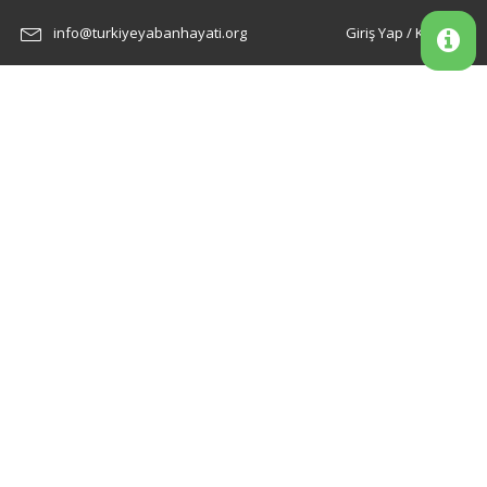
info@turkiyeyabanhayati.org
Giriş Yap / Kayıt Ol