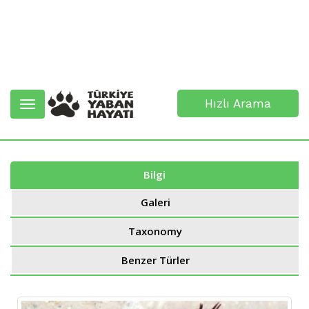
Hızlı Arama
Toggle
navigation
Bilgi
Galeri
Taxonomy
Benzer Türler