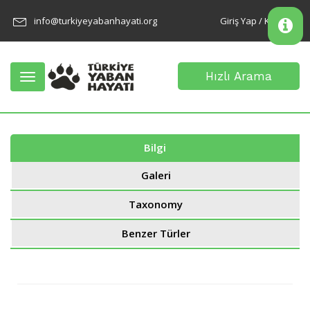
info@turkiyeyabanhayati.org
Giriş Yap / Kayıt Ol
Hızlı Arama
Toggle
navigation
Bilgi
Galeri
Taxonomy
Benzer Türler