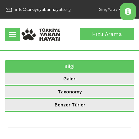
info@turkiyeyabanhayati.org
Giriş Yap / Kayıt Ol
Hızlı Arama
Toggle
navigation
Bilgi
Galeri
Taxonomy
Benzer Türler