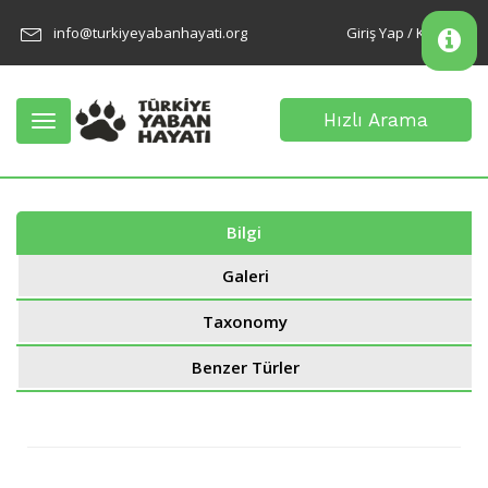
info@turkiyeyabanhayati.org
Giriş Yap / Kayıt Ol
Hızlı Arama
Toggle
navigation
Bilgi
Galeri
Taxonomy
Benzer Türler