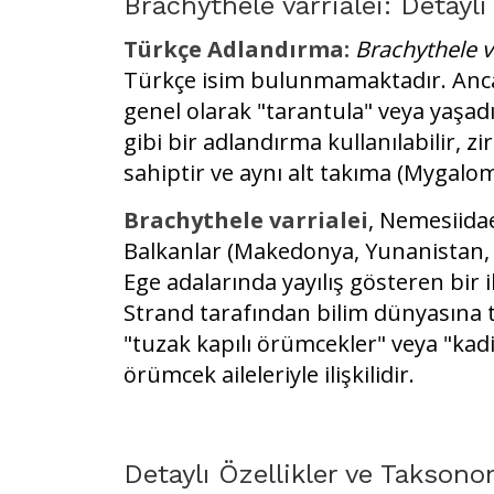
Brachythele varrialei: Detaylı 
Türkçe Adlandırma:
Brachythele va
Türkçe isim bulunmamaktadır. Ancak
genel olarak "tarantula" veya yaşad
gibi bir adlandırma kullanılabilir, zi
sahiptir ve aynı alt takıma (Mygalom
Brachythele varrialei
, Nemesiidae
Balkanlar (Makedonya, Yunanistan, 
Ege adalarında yayılış gösteren bir 
Strand tarafından bilim dünyasına t
"tuzak kapılı örümcekler" veya "kadi
örümcek aileleriyle ilişkilidir.
Detaylı Özellikler ve Takso