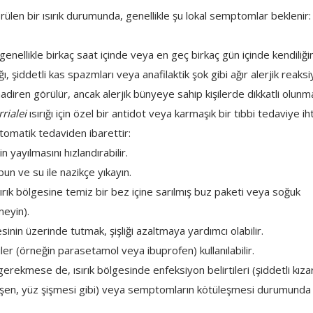
ülen bir ısırık durumunda, genellikle şu lokal semptomlar beklenir:
enellikle birkaç saat içinde veya en geç birkaç gün içinde kendiliğ
ğı, şiddetli kas spazmları veya anafilaktik şok gibi ağır alerjik reaksi
adiren görülür, ancak alerjik bünyeye sahip kişilerde dikkatli olunmal
rialei
ısırığı için özel bir antidot veya karmaşık bir tıbbi tedaviye ih
tomatik tedaviden ibarettir:
in yayılmasını hızlandırabilir.
bun ve su ile nazikçe yıkayın.
ısırık bölgesine temiz bir bez içine sarılmış buz paketi veya soğuk
eyin).
inin üzerinde tutmak, şişliği azaltmaya yardımcı olabilir.
ciler (örneğin parasetamol veya ibuprofen) kullanılabilir.
rekmese de, ısırık bölgesinde enfeksiyon belirtileri (şiddetli kızarı
urdeşen, yüz şişmesi gibi) veya semptomların kötüleşmesi durumunda 