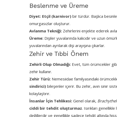
Beslenme ve Üreme
Diyet:
Etçil (karnivor)
bir türdür. Başlıca besinle
omurgasızlar oluşturur.
Avlanma Tekniği:
Zehirlerini enjekte ederek avları
Üreme:
Dişiler yuvalarında kalıcıdır ve uzun ömürlü
yuvalarından ayrılarak dişi arayışına çıkarlar.
Zehir ve Tıbbi Önem
Zehirli Olup Olmadığı:
Evet, tüm örümcekler gib
zehir kullanır.
Zehir Türü:
Nemesiidae familyasındaki örümcekler
sindirici)
bileşenler içerir. Bu zehir, avın sinir sis
kolaylaştırır.
İnsanlar İçin Tehlikesi:
Genel olarak,
Brachythele
ciddi bir tehdit oluşturmaz
. Isırıkları genellik
değillerdir ve genellikle sadece tehdit altında hisset