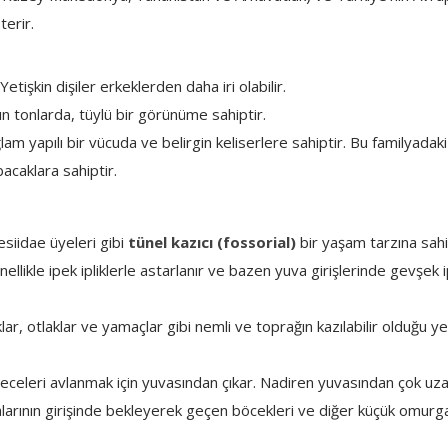
terir.
tişkin dişiler erkeklerden daha iri olabilir.
n tonlarda, tüylü bir görünüme sahiptir.
 yapılı bir vücuda ve belirgin keliserlere sahiptir. Bu familyadaki
acaklara sahiptir.
iidae üyeleri gibi
tünel kazıcı (fossorial)
bir yaşam tarzına sahi
ellikle ipek ipliklerle astarlanır ve bazen yuva girişlerinde gevşek 
ıklar, otlaklar ve yamaçlar gibi nemli ve toprağın kazılabilir olduğu ye
celeri avlanmak için yuvasından çıkar. Nadiren yuvasından çok uzak
alarının girişinde bekleyerek geçen böcekleri ve diğer küçük omurga