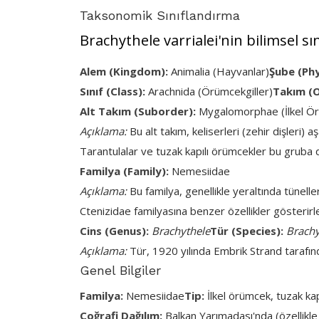
Taksonomik Sınıflandırma
Brachythele varrialei'nin bilimsel sı
Alem (Kingdom):
Animalia (Hayvanlar)
Şube (Ph
Sınıf (Class):
Arachnida (Örümcekgiller)
Takım (O
Alt Takım (Suborder):
Mygalomorphae (İlkel Ö
Açıklama:
Bu alt takım, keliserleri (zehir dişleri)
Tarantulalar ve tuzak kapılı örümcekler bu gruba d
Familya (Family):
Nemesiidae
Açıklama:
Bu familya, genellikle yeraltında tünelle
Ctenizidae familyasına benzer özellikler gösterirle
Cins (Genus):
Brachythele
Tür (Species):
Brachy
Açıklama:
Tür, 1920 yılında Embrik Strand tarafın
Genel Bilgiler
Familya:
Nemesiidae
Tip:
İlkel örümcek, tuzak kap
Coğrafi Dağılım:
Balkan Yarımadası'nda (özellikl