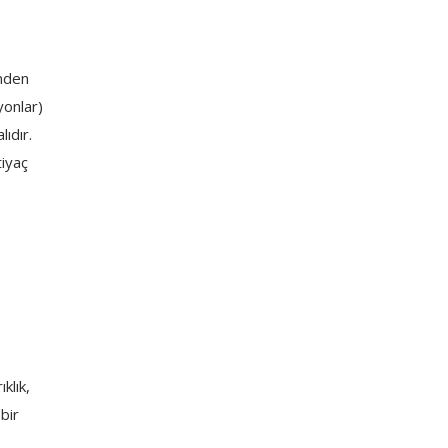
inden
yonlar)
ıdır.
tiyaç
klık,
bir