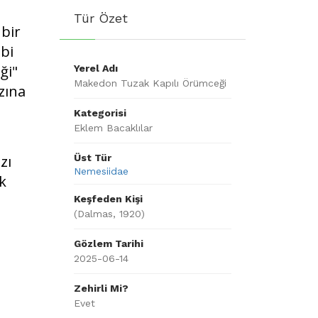
Tür Özet
 bir
bi
ği"
Yerel Adı
Makedon Tuzak Kapılı Örümceği
rzına
Kategorisi
Eklem Bacaklılar
zı
Üst Tür
Nemesiidae
k
Keşfeden Kişi
(Dalmas, 1920)
Gözlem Tarihi
2025-06-14
Zehirli Mi?
Evet