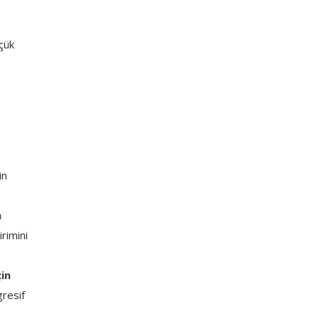
üçük
in
n
irimini
çin
gresif