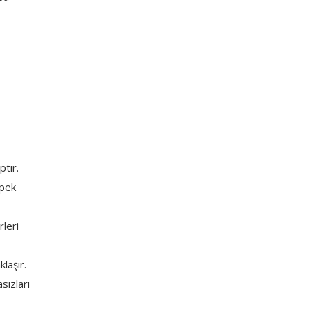
ptir.
ipek
rleri
laşır.
sızları