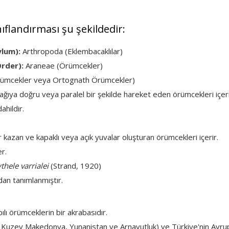
nıflandırması şu şekildedir:
ylum):
Arthropoda (Eklembacaklılar)
rder):
Araneae (Örümcekler)
rümcekler veya Ortognath Örümcekler)
 aşağıya doğru veya paralel bir şekilde hareket eden örümcekleri içeri
ahildir.
r kazan ve kapaklı veya açık yuvalar oluşturan örümcekleri içerir.
r.
thele varrialei
(Strand, 1920)
dan tanımlanmıştır.
ılı örümceklerin bir akrabasıdır.
e Kuzey Makedonya, Yunanistan ve Arnavutluk) ve Türkiye'nin Avru