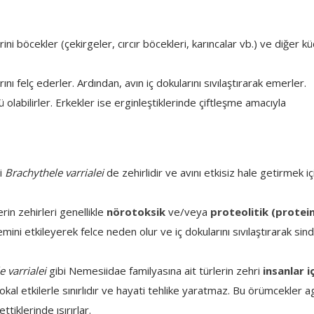
rini böcekler (çekirgeler, cırcır böcekleri, karıncalar vb.) ve diğer k
nı felç ederler. Ardından, avın iç dokularını sıvılaştırarak emerler.
 olabilirler. Erkekler ise erginleştiklerinde çiftleşme amacıyla
i
Brachythele varrialei
de zehirlidir ve avını etkisiz hale getirmek iç
in zehirleri genellikle
nörotoksik
ve/veya
proteolitik (protei
temini etkileyerek felce neden olur ve iç dokularını sıvılaştırarak sind
 varrialei
gibi Nemesiidae familyasına ait türlerin zehri
insanlar i
le lokal etkilerle sınırlıdır ve hayati tehlike yaratmaz. Bu örümcekler a
tiklerinde ısırırlar.