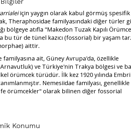
Bilgiler
rrialei
için yaygın olarak kabul görmüş spesifik
, Theraphosidae familyasındaki diğer türler gi
ığı bölgeye atıfla "Makedon Tuzak Kapılı Örümce
ra bu tür de tünel kazıcı (fossorial) bir yaşam ta
orphae) aittir.
 familyasına ait, Güney Avrupa'da, özellikle
Arnavutluk) ve Türkiye'nin Trakya bölgesi ve ba
ilkel örümcek türüdür. İlk kez 1920 yılında Embri
anımlanmıştır. Nemesiidae familyası, genellikle
fe örümcekler" olarak bilinen diğer fossorial
nomik Konumu