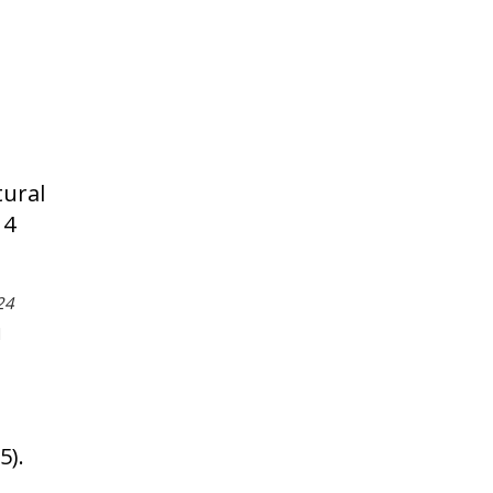
tural
14
24
l
5).