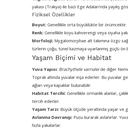
yakası (Trakya) ile bazı Ege Adaları'nda yayılış gös
Fiziksel Özellikler
Boyut:
Genellikle orta büyüklükte bir örümcektir. Ye
Renk:
Genellikle koyu kahverengi veya siyaha yakı
Morfoloji:
Mygalomorphae alt takımına özgü sağlam
türlerin çoğu, tünel kazmaya uyarlanmış güçlü ön b
Yaşam Biçimi ve Habitat
Yuva Yapısı:
Brachythele varrialei
de diğer Nemes
Toprak altında yuvalar inşa ederler. Bu yuvalar gen
ağları veya kapaklar bulunabilir.
Habitat Tercihi:
Genellikle ormanlık alanlar, çalıl
tercih ederler.
Yaşam Tarzı:
Büyük ölçüde yeraltında yaşar ve ge
Avlanma Davranışı:
Pusu kurarak avlanırlar. Yuv
hızla yakalarlar.