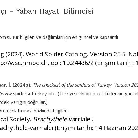
çı – Yaban Hayatı Bilimcisi
i, tür bilgileri ve dağılımları için en güncel ve kapsamlı
 (2024). World Spider Catalog. Version 25.5. Na
://wsc.nmbe.ch. doi: 10.24436/2 (Erişim tarihi: 
ar, İ. (2024b).
The checklist of the spiders of Turkey. Version 20
/www.spidersofturkey.info. (Türkiye'deki örümcek türlerinin günce
'deki varlığını doğrular.)
rümcek faunası hakkında bilgiler.
al Society.
Brachythele va
rrialei.
ythele-varrialei (Erişim tarihi: 14 Haziran 202