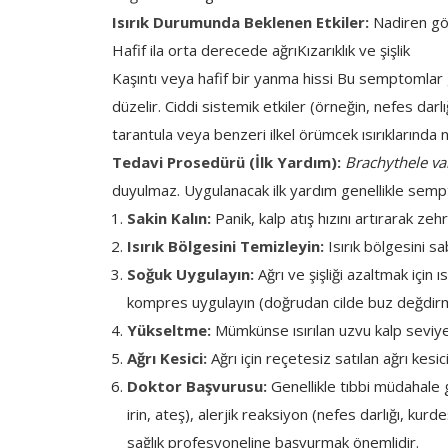
Isırık Durumunda Beklenen Etkiler:
Nadiren gör
Hafif ila orta derecede ağrı
Kızarıklık ve şişlik
Kaşıntı veya hafif bir yanma hissi Bu semptomlar g
düzelir. Ciddi sistemik etkiler (örneğin, nefes darlı
tarantula veya benzeri ilkel örümcek ısırıklarında n
Tedavi Prosedürü (İlk Yardım):
Brachythele var
duyulmaz. Uygulanacak ilk yardım genellikle semp
Sakin Kalın:
Panik, kalp atış hızını artırarak zehr
Isırık Bölgesini Temizleyin:
Isırık bölgesini sa
Soğuk Uygulayın:
Ağrı ve şişliği azaltmak için 
kompres uygulayın (doğrudan cilde buz değdirm
Yükseltme:
Mümkünse ısırılan uzvu kalp seviyes
Ağrı Kesici:
Ağrı için reçetesiz satılan ağrı kesi
Doktor Başvurusu:
Genellikle tıbbi müdahale ge
irin, ateş), alerjik reaksiyon (nefes darlığı, k
sağlık profesyoneline başvurmak önemlidir.