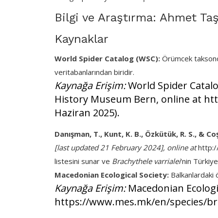
Bilgi ve Araştırma: Ahmet Taş
Kaynaklar
World Spider Catalog (WSC):
Örümcek taksonomis
veritabanlarından biridir.
Kaynağa Erişim:
World Spider Catalog
History Museum Bern, online at http
Haziran 2025).
Danışman, T., Kunt, K. B., Özkütük, R. S., & Coş
[last updated 21 February 2024], online at
http:/
listesini sunar ve
Brachythele varrialei
'nin Türkiye
Macedonian Ecological Society:
Balkanlardaki ö
Kaynağa Erişim:
Macedonian Ecologic
https://www.mes.mk/en/species/brach