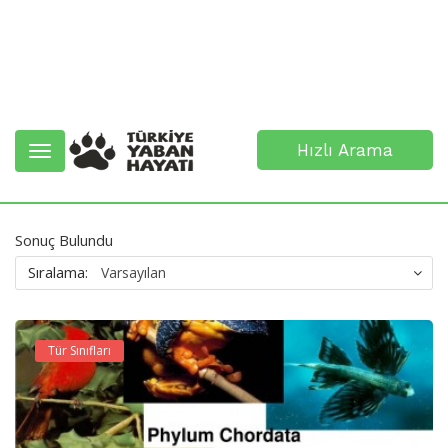
Hızlı Arama
Toggle
navigation
Sonuç Bulundu
Sıralama:
Tür Sınıfları