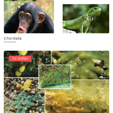
Chordata
Kordalılar
Tür Sınıfları