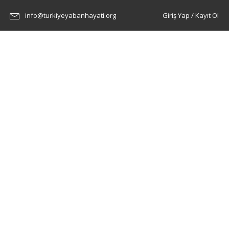
info@turkiyeyabanhayati.org
Giriş Yap / Kayıt Ol