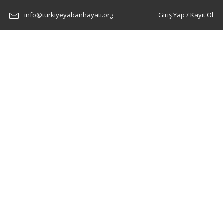
info@turkiyeyabanhayati.org
Giriş Yap / Kayıt Ol